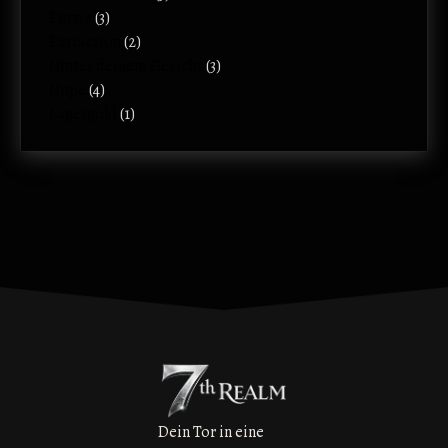
Enyria
(3)
Extraction
(2)
Hinter deinem Gesicht
(3)
Hope
(4)
Lagergold
(1)
Dein Tor in eine