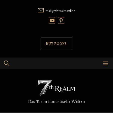
Skip
to
mail@7threalm.online
content
BUY BOOKS
Das Tor in fantastische Welten