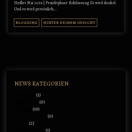
Thriller Mai 2026 | Projektphase: Rohfassung Es wird dunkel.
Und es wird persönlich.…
BLOGGING
HINTER DEINEM GESICHT
NEWS KATEGORIEN
7th-Realm
(1)
Alles andere
(0)
Blogging
(19)
Bommel & Luzie
(0)
Breach
(2)
Drachenfunken
(3)