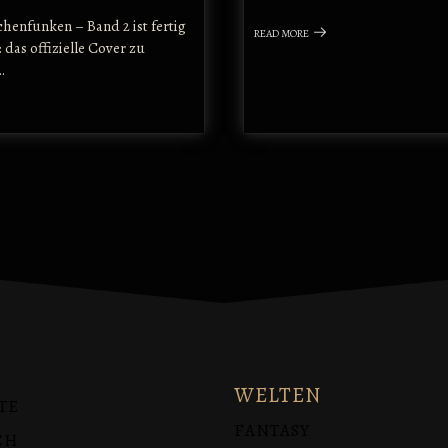
henfunken – Band 2 ist fertig
READ MORE
: das offizielle Cover zu
…
WELTEN
TE
FANTASY
CH