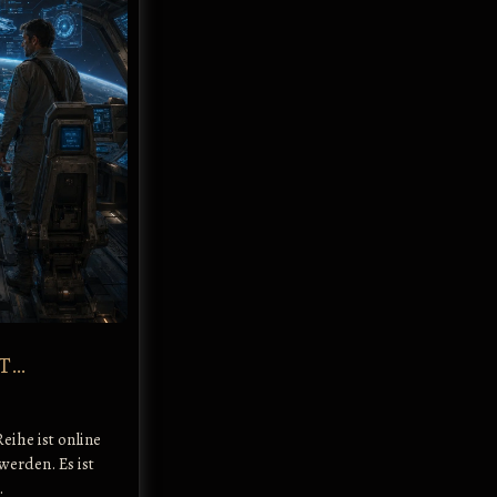
T…
eihe ist online
werden. Es ist
…