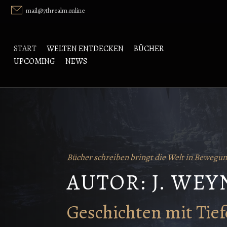
Skip
mail@7threalm.online
to
content
START
WELTEN ENTDECKEN
BÜCHER
UPCOMING
NEWS
Bücher schreiben bringt die Welt in Bewegun
AUTOR: J. WE
Geschichten mit Tief