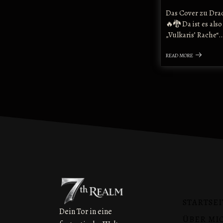
Das Cover zu Drac
🔥🐉 Da ist es also
„Vulkaris’ Rache“.
READ MORE
STARTSEI
Dein Tor in eine
ÜBER MI